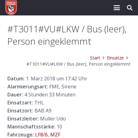
#T3011#VU#LKW / Bus (leer),
Person eingeklemmt
Start
Einsätze
#T3011#VU#LKW / Bus (leer), Person eingeklemmt
Datum:
1. März 2018 um 17:42 Uhr
Alarmierungsart:
FME, Sirene
Dauer:
4 Stunden 33 Minuten
Einsatzart:
THL
Einsatzort:
BAB A9
Einsatzleiter:
Müller Udo
Mannschaftsstärke:
10
Fahrzeuge:
LF8/6
,
MZF