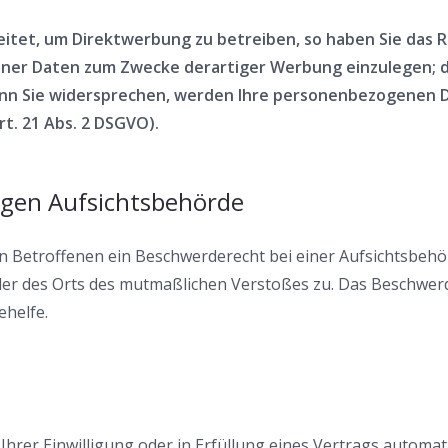
et, um Direktwerbung zu betreiben, so haben Sie das R
r Daten zum Zwecke derartiger Werbung einzulegen; dies 
enn Sie widersprechen, werden Ihre personenbezogenen 
t. 21 Abs. 2 DSGVO).
igen Aufsichtsbehörde
 Betroffenen ein Beschwerderecht bei einer Aufsichtsbehör
oder des Orts des mutmaßlichen Verstoßes zu. Das Beschwe
ehelfe.
Ihrer Einwilligung oder in Erfüllung eines Vertrags automati