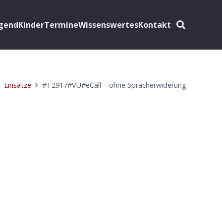
ugend
Kinder
Termine
Wissenswertes
Kontakt
Einsätze
#T2917#VU#eCall – ohne Spracherwiderung