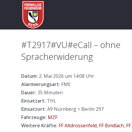
#T2917#VU#eCall – ohne
Spracherwiderung
Datum:
2. Mai 2026 um 14:08 Uhr
Alarmierungsart:
FME
Dauer:
35 Minuten
Einsatzart:
THL
Einsatzort:
A9 Nürnberg > Berlin 297
Fahrzeuge:
MZF
Weitere Kräfte:
FF Altdrossenfeld
,
FF Bindlach
,
FF