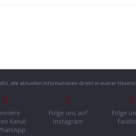
 NEU, alle aktuellen Informationen direkt in euerer Hosent
nniere
Folge uns auf
Folge un
ren Kanal
Instagram
Faceb
WhatsApp