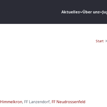
Aktuelles
Über uns
J
Start
 Himmelkron
, FF Lanzendorf,
FF Neudrossenfeld