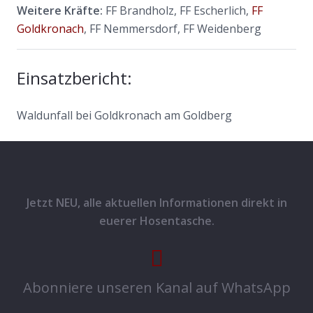
Weitere Kräfte:
FF Brandholz, FF Escherlich,
FF
Goldkronach
, FF Nemmersdorf, FF Weidenberg
Einsatzbericht:
Waldunfall bei Goldkronach am Goldberg
Jetzt NEU, alle aktuellen Informationen direkt in
euerer Hosentasche.
Abonniere unseren Kanal auf WhatsApp