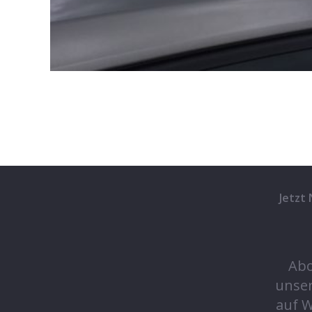
Jetzt
Abo
unse
auf 