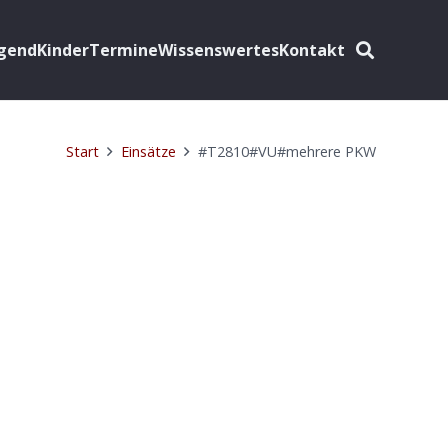
ugend
Kinder
Termine
Wissenswertes
Kontakt
Start
Einsätze
#T2810#VU#mehrere PKW