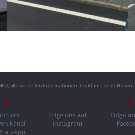
 NEU, alle aktuellen Informationen direkt in euerer Hosent
nniere
Folge uns auf
Folge un
ren Kanal
Instagram
Faceb
WhatsApp