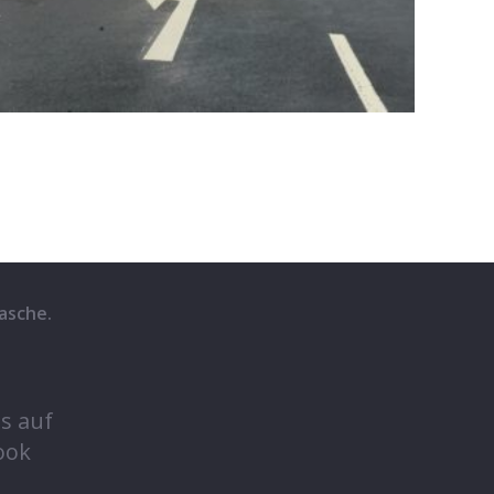
asche.
s auf
ook