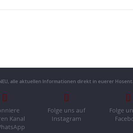
 NEU, alle aktuellen Informationen direkt in euerer Hosent
nniere
Folge uns auf
Folge un
ren Kanal
Instagram
Faceb
WhatsApp