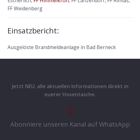
Escherlich,
FF Himmelkron
, FF Lanzendorf, FF Rimlas,
FF Weidenberg
Einsatzbericht:
Ausgelöste Brandmeldeanlage in Bad Berneck
Jetzt NEU, alle aktuellen Informationen direkt in
euerer Hosentasche.
Abonniere unseren Kanal auf WhatsApp