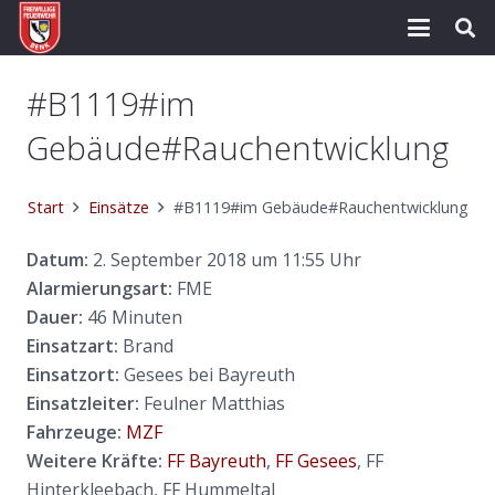
#B1119#im
Gebäude#Rauchentwicklung
Start
Einsätze
#B1119#im Gebäude#Rauchentwicklung
Datum:
2. September 2018 um 11:55 Uhr
Alarmierungsart:
FME
Dauer:
46 Minuten
Einsatzart:
Brand
Einsatzort:
Gesees bei Bayreuth
Einsatzleiter:
Feulner Matthias
Fahrzeuge:
MZF
Weitere Kräfte:
FF Bayreuth
,
FF Gesees
, FF
Hinterkleebach, FF Hummeltal